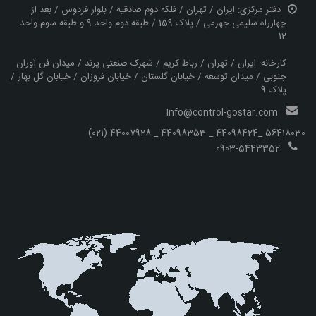
دفتر مرکزی: ایران / تهران / فلکه دوم صادقیه / بلوار فردوس / بعد از
چهارراه سلیمی جهرمی / پلاک 159 / طبقه دوم واحد 9 و طبقه سوم واحد
کارخانه: ایران / تهران / رباط کریم / شهرک صنعتی پرند / میدان فن آوران
جنوبی / میدان توسعه / خیابان گلستان / خیابان فروزان / خیابان گل بهار /
پلاک 9
Info@control-gostar.com
(021) 44007928 _ 44098353 _ 44098424_ 56418030
0903-5443352